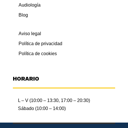
Audiología
Blog
Aviso legal
Política de privacidad
Política de cookies
HORARIO
Utilizamos cookies propias y de terceros para analizar
L – V (10:00 – 13:30, 17:00 – 20:30)
nuestros servicios y mostrarle publicidad relacionada con sus
preferencias en base a un perfil elaborado a partir de sus
Sábado (10:00 – 14:00)
hábitos de navegación (por ejemplo, páginas visitadas).
Puede obtener más información y configurar sus preferencias
AQUÍ