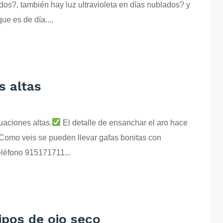
dos?, también hay luz ultravioleta en días nublados? y
ue es de día....
s altas
uaciones altas.
El detalle de ensanchar el aro hace
 Como veis se pueden llevar gafas bonitas con
eléfono 915171711...
ipos de ojo seco