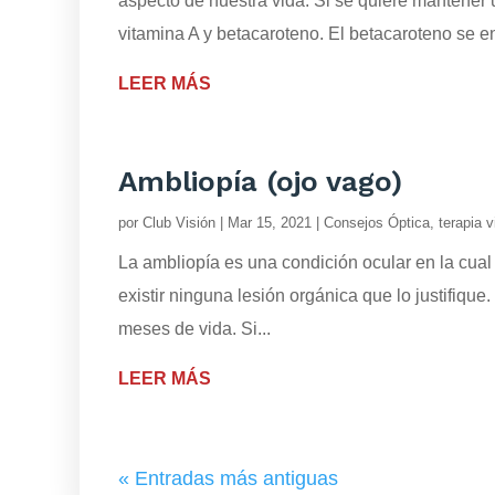
aspecto de nuestra vida. Si se quiere mantener 
vitamina A y betacaroteno. El betacaroteno se en
LEER MÁS
Ambliopía (ojo vago)
por
Club Visión
|
Mar 15, 2021
|
Consejos Óptica
,
terapia v
La ambliopía es una condición ocular en la cual 
existir ninguna lesión orgánica que lo justifique
meses de vida. Si...
LEER MÁS
« Entradas más antiguas