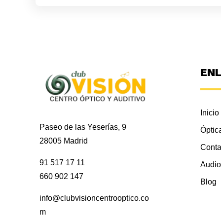
EN
Inicio
Paseo de las Yeserías, 9
Óptic
28005 Madrid
Conta
91 517 17 11
Audio
660 902 147
Blog
info@clubvisioncentrooptico.co
m