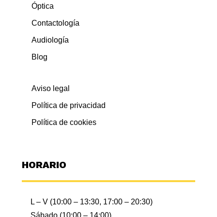
Óptica
Contactología
Audiología
Blog
Aviso legal
Política de privacidad
Política de cookies
HORARIO
Utilizamos cookies propias y de terceros para analizar
L – V (10:00 – 13:30, 17:00 – 20:30)
nuestros servicios y mostrarle publicidad relacionada con sus
preferencias en base a un perfil elaborado a partir de sus
Sábado (10:00 – 14:00)