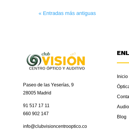
« Entradas más antiguas
EN
Inicio
Paseo de las Yeserías, 9
Óptic
28005 Madrid
Conta
91 517 17 11
Audio
660 902 147
Blog
info@clubvisioncentrooptico.co