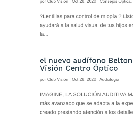
por
Club Visión
|
Oct 28, 2020
|
Consejos Óptica
?️Lentillas para control de miopía ? Lis
ayudará a la salud visual de tus hijos 
la...
el nuevo audífono Belton
Visión Centro Óptico
por
Club Visión
|
Oct 28, 2020
|
Audiología
IMAGINE, LA SOLUCIÓN AUDITIVA M
más avanzado que se adapta a la exper
creado prestando atención a los detall