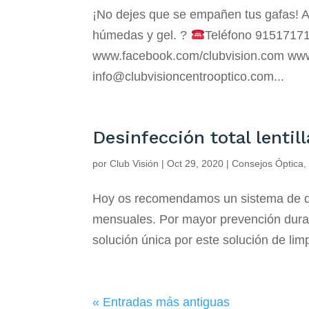
¡No dejes que se empañen tus gafas! An
húmedas y gel. ?
Teléfono 9151717
www.facebook.com/clubvision.com www.
info@clubvisioncentrooptico.com...
Desinfección total lenti
por
Club Visión
|
Oct 29, 2020
|
Consejos Óptica
Hoy os recomendamos un sistema de des
mensuales. Por mayor prevención durant
solución única por este solución de li
« Entradas más antiguas