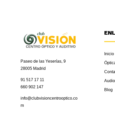
EN
Inicio
Paseo de las Yeserías, 9
Óptic
28005 Madrid
Conta
91 517 17 11
Audio
660 902 147
Blog
info@clubvisioncentrooptico.co
m