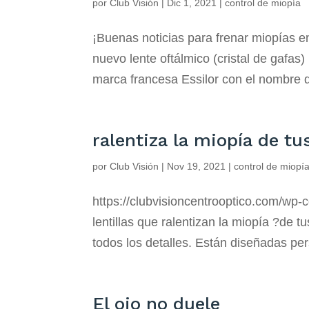
por
Club Visión
|
Dic 1, 2021
|
control de miopía
¡Buenas noticias para frenar miopías e
nuevo lente oftálmico (cristal de gafas)
marca francesa Essilor con el nombre d
ralentiza la miopía de tu
por
Club Visión
|
Nov 19, 2021
|
control de miopí
https://clubvisioncentrooptico.com/w
lentillas que ralentizan la miopía ?de 
todos los detalles. Están diseñadas pe
El ojo no duele