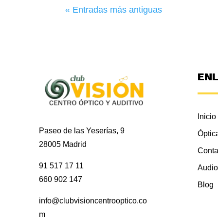
« Entradas más antiguas
EN
Inicio
Paseo de las Yeserías, 9
Óptic
28005 Madrid
Conta
91 517 17 11
Audio
660 902 147
Blog
info@clubvisioncentrooptico.co
m