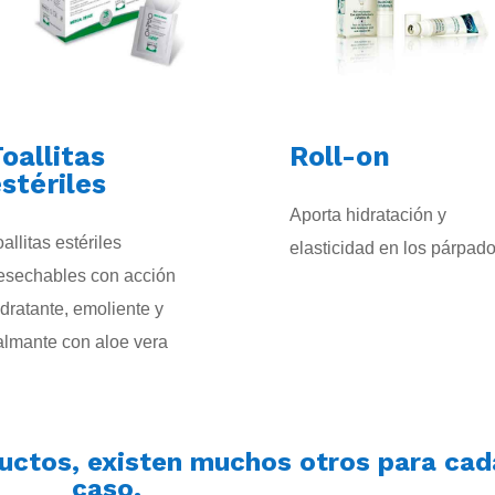
oallitas
Roll-on
stériles
Aporta hidratación y
oallitas estériles
elasticidad en los párpad
esechables con acción
idratante, emoliente y
almante con aloe vera
uctos, existen muchos otros para cad
caso.