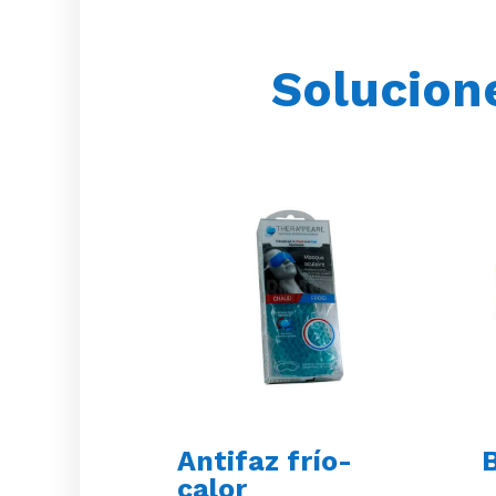
Solucione
Antifaz frío-
B
calor