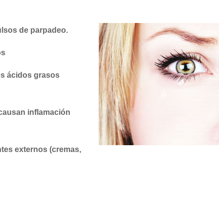
pulsos de parpadeo.
os
es ácidos grasos
 causan inflamación
entes externos (cremas,