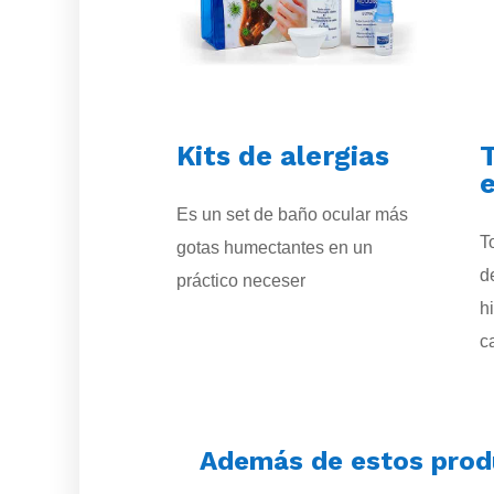
Kits de alergias
T
e
Es un set de baño ocular más
T
gotas humectantes en un
d
práctico neceser
h
c
Además de estos prod