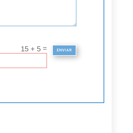
=
15 + 5
ENVIAR